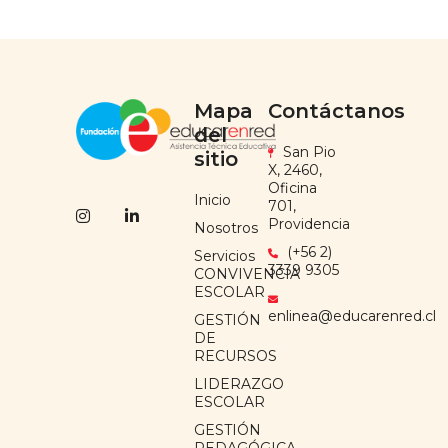
Mapa
Contáctanos
del
San Pio
sitio
X, 2460,
Oficina
Inicio
701,
Providencia
Nosotros
(+56 2)
Servicios
3339 9305
CONVIVENCIA
ESCOLAR
enlinea@educarenred.cl
GESTIÓN
DE
RECURSOS
LIDERAZGO
ESCOLAR
GESTIÓN
PEDAGÓGICA