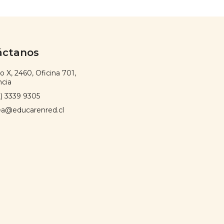
áctanos
o X, 2460, Oficina 701,
ncia
) 3339 9305
ea@educarenred.cl