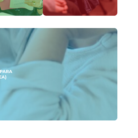
 PARA
EA)