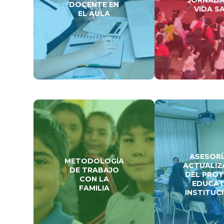
DOCENTE EN
VIDA S
EL AULA
ASESORÍ
METODOLOGÍA
ACTUALIZ
DE TRABAJO
DEL PRO
CON LA
EDUCAT
FAMILIA
INSTITUC