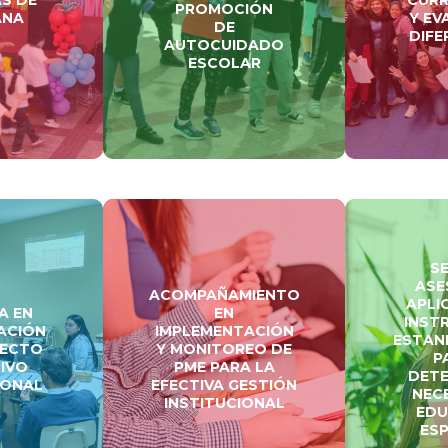
PROMOCIÓN
ANA
Y EV
DE
DIFE
AUTOCUIDADO
ESCOLAR
S
ASE
ACOMPAÑAMIENTO
APLI
A EN
EN
INST
ACIÓN
IMPLEMENTACIÓN
ESTAN
YECTO
Y MONITOREO DE
P
IVO
PME PARA LA
DETE
IONAL
EFECTIVA GESTIÓN
NEC
INSTITUCIONAL
EDU
ESP