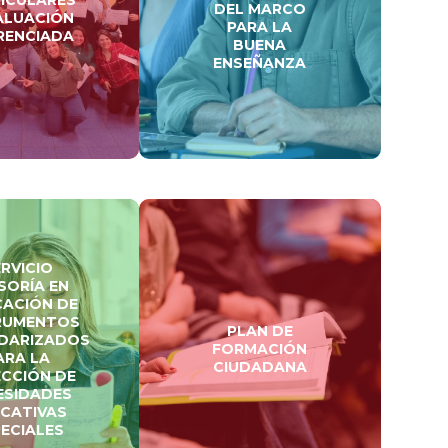
DEL MARCO
ALUACIÓN
PARA LA
RENCIADA
BUENA
ENSEÑANZA
ERVICIO
SORÍA EN
CACIÓN DE
RUMENTOS
PLAN DE
DARIZADOS
FORMACIÓN
ARA LA
CIUDADANA
CCIÓN DE
ESIDADES
CATIVAS
ECIALES