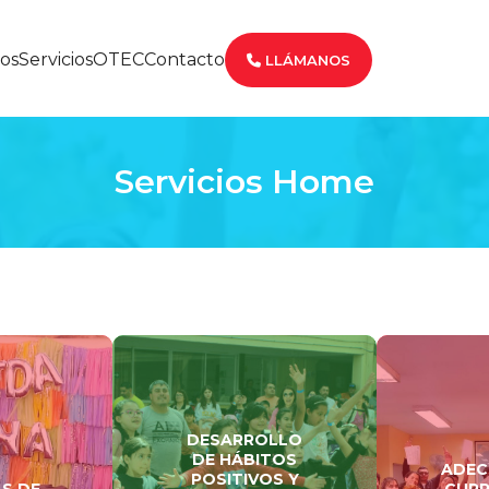
os
Servicios
OTEC
Contacto
LLÁMANOS
Servicios Home
DESARROLLO
DE HÁBITOS
ADEC
POSITIVOS Y
S DE
CURR